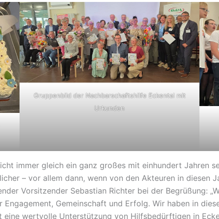
Gruppenbild der Nachbarschaftshilfe Eckental mit
Urkunden
icht immer gleich ein ganz großes mit einhundert Jahren se
cher – vor allem dann, wenn von den Akteuren in diesen Jah
tender Vorsitzender Sebastian Richter bei der Begrüßung: „Wi
er Engagement, Gemeinschaft und Erfolg. Wir haben in dies
it eine wertvolle Unterstützung von Hilfsbedürftigen in E