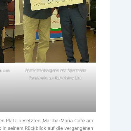
Spendenübergabe der Sparkasse
s von
Forchheim an Karl-Heinz Link
ten Platz besetzten ‚Martha-Maria Café am
nk in seinem Rückblick auf die vergangenen