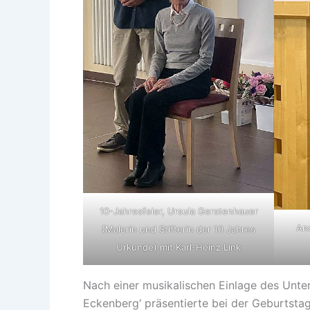
10-Jahresfeier, Ursula Gerstenhauer
An
(Malerin und Stifterin der 10 Jahres
Urkunde) mit Karl-Heinz Link
Nach einer musikalischen Einlage des Unte
Eckenberg‘ präsentierte bei der Geburtstag