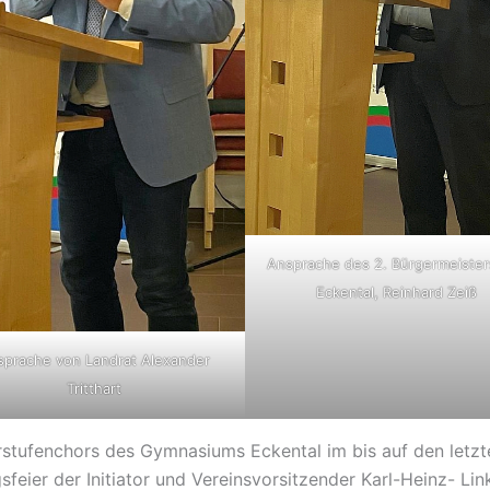
Ansprache des 2. Bürgermeister
Eckental, Reinhard Zeiß
sprache von Landrat Alexander
Tritthart
rstufenchors des Gymnasiums Eckental im bis auf den letz
sfeier der Initiator und Vereinsvorsitzender Karl-Heinz- Li