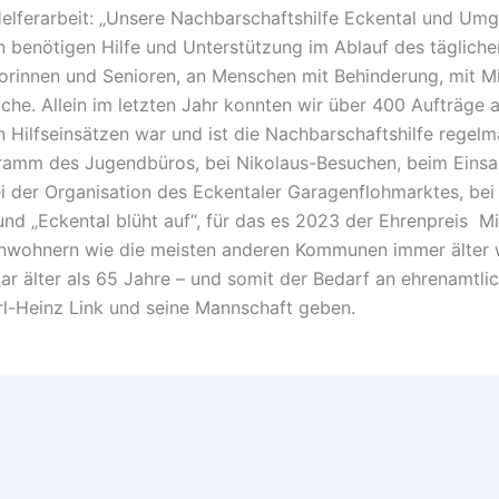
Helferarbeit: „Unsere Nachbarschaftshilfe Eckental und Umge
n benötigen Hilfe und Unterstützung im Ablauf des täglich
iorinnen und Senioren, an Menschen mit Behinderung, mit M
che. Allein im letzten Jahr konnten wir über 400 Aufträge 
n Hilfseinsätzen war und ist die Nachbarschaftshilfe regel
amm des Jugendbüros, bei Nikolaus-Besuchen, beim Einsa
i der Organisation des Eckentaler Garagenflohmarktes, bei 
nd „Eckental blüht auf“, für das es 2023 der Ehrenpreis Mi
inwohnern wie die meisten anderen Kommunen immer älter w
ar älter als 65 Jahre – und somit der Bedarf an ehrenamtl
l-Heinz Link und seine Mannschaft geben.